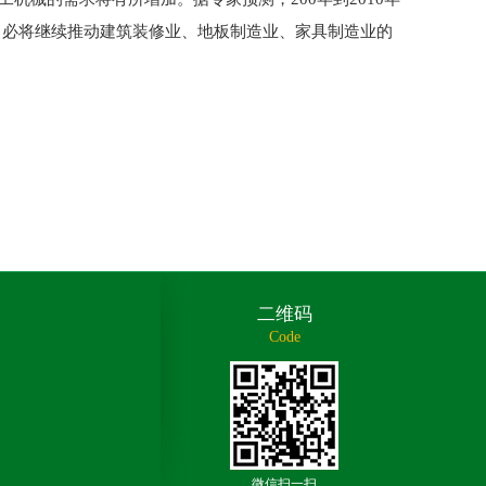
长，必将继续推动建筑装修业、地板制造业、家具制造业的
二维码
Code
微信扫一扫