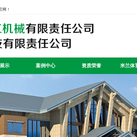
官网！
展示
案例中心
资质荣誉
米兰体