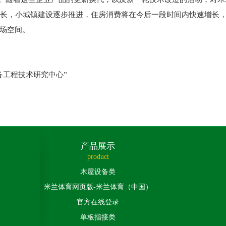
不断增长，小城镇建设逐步推进，住房消费将在今后一段时间内快速增
场空间。
备工程技术研究中心”
产品展示
product
木屋设备类
米兰体育网页版-米兰体育（中国）
官方在线登录
单板指接类