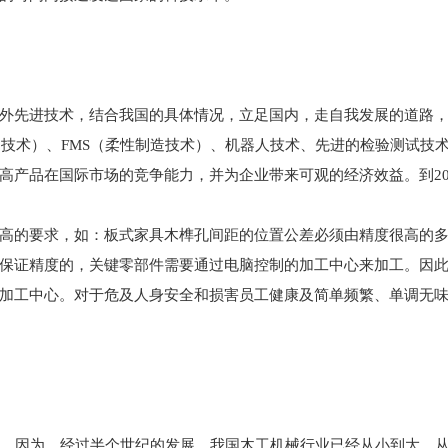
先进技术，结合我国的具体情况，立足国内，走自我发展的道路，
控制技术）、FMS（柔性制造技术）、机器人技术、先进的检验测试
高产品在国际市场的竞争能力，并为企业带来可观的经济效益。到20
的要求，如：板式家具木榫孔间距的位置公差必须由精度很高的多
保证精度的，关键零部件需要通过电脑控制的加工中心来加工。因
加工中心。对于危及人身安全和损害员工健康及简单频繁、单调无
，因为，经过半个世纪的发展，我国木工机械行业已经从小到大、从