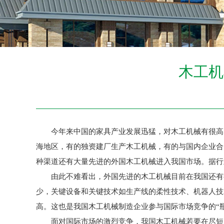
木工机
今年来中国的家具产业发展迅猛，对木工机械有很高的
海地区，有的独资建厂生产木工机械，有的与国内企业合
种渠道还有大量先进的外国木工机械进入我国市场。据行业管
由此不难看出，外国先进的木工机械目前在我国还有很
少，关键设备和关键技术如生产线的柔性技术、机器人技
高。这也是我国木工机械制造企业参与国际市场竞争的“瓶
面对国际市场的激烈竞争，我国木工机械若要在尽短