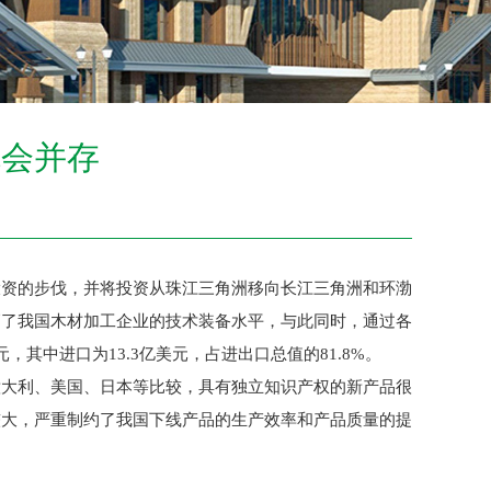
机会并存
资的步伐，并将投资从珠江三角洲移向长江三角洲和环渤
高了我国木材加工企业的技术装备水平，与此同时，通过各
其中进口为13.3亿美元，占进出口总值的81.8%。
大利、美国、日本等比较，具有独立知识产权的新产品很
较大，严重制约了我国下线产品的生产效率和产品质量的提