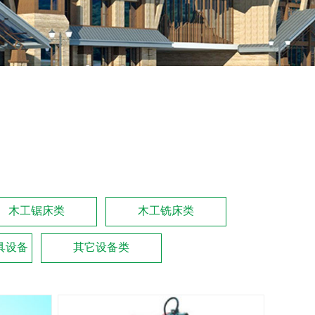
木工锯床类
木工铣床类
具设备
其它设备类