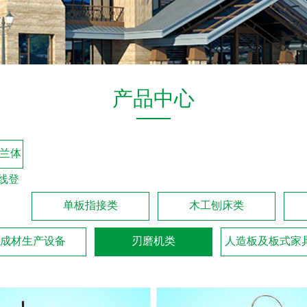
产品中心
米兰体
线登
单板指接类
木工刨床类
成材生产设备
刃磨机类
人造板及板式家