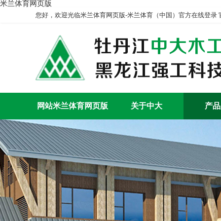
米兰体育网页版
您好，欢迎光临米兰体育网页版-米兰体育（中国）官方在线登录 
网站米兰体育网页版
关于中大
产品