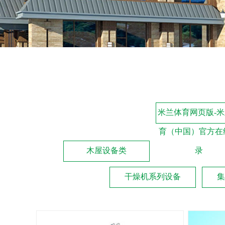
米兰体育网页版-
育（中国）官方在
木屋设备类
录
干燥机系列设备
集