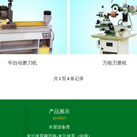
半自动磨刀机
万能刃磨机
共
1
页
4
条记录
产品展示
product
木屋设备类
米兰体育网页版-米兰体育（中国）