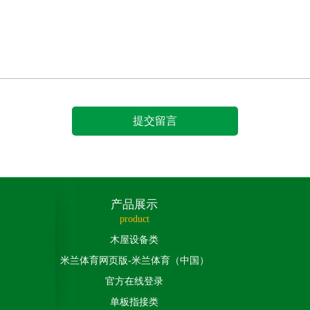
提交留言
产品展示
product
木屋设备类
米兰体育网页版-米兰体育（中国）
官方在线登录
单板指接类