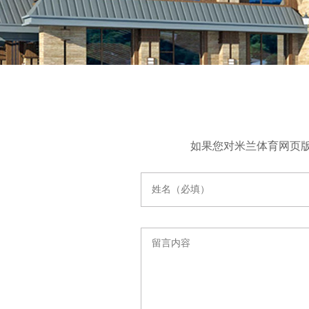
如果您对米兰体育网页版