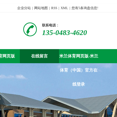
企业分站
|
网站地图
|
RSS
|
XML
|
您有
5
条询盘信息!
135-0483-4620
育网页版
在线留言
米兰体育网页版-米兰
体育（中国）官方在
线登录