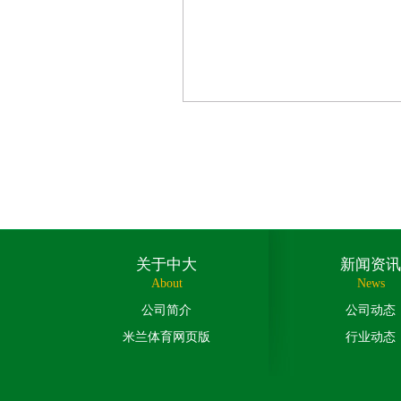
关于中大
新闻资讯
About
News
公司简介
公司动态
米兰体育网页版
行业动态