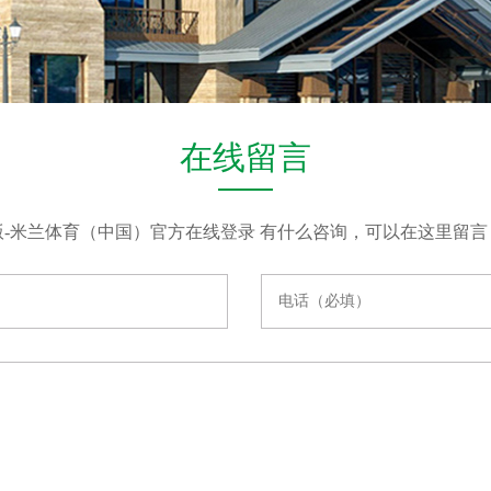
在线留言
-米兰体育（中国）官方在线登录 有什么咨询，可以在这里留