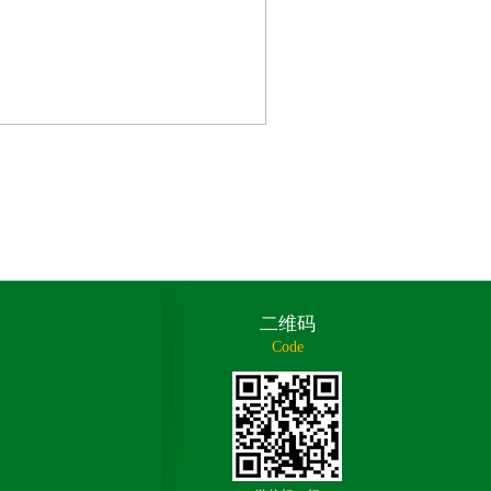
二维码
Code